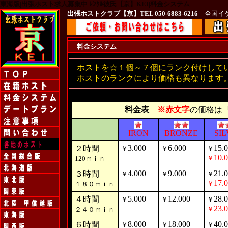
東海版|出張ホスト求人募集中 ﾚﾝﾀﾙ彼氏【京】KEI|料金システム
出張ホストクラブ【京】
TEL 050-6883-6216
全国イケメン
料金システム
ホストを☆１個～７個にランク付けして
ホストのランクにより価格も異なります
料金表
※赤文字
の価格は
IRON
BRONZE
SI
3.000
6.000
15.
２時間
￥
￥
￥
10.
￥
120ｍｉｎ
4.000
9.000
21.
３時間
￥
￥
￥
17.
￥
１８０ｍｉｎ
5.000
12.000
28.
４時間
￥
￥
￥
23.
￥
２４０ｍｉｎ
8.000
18.000
40.
６時間
￥
￥
￥