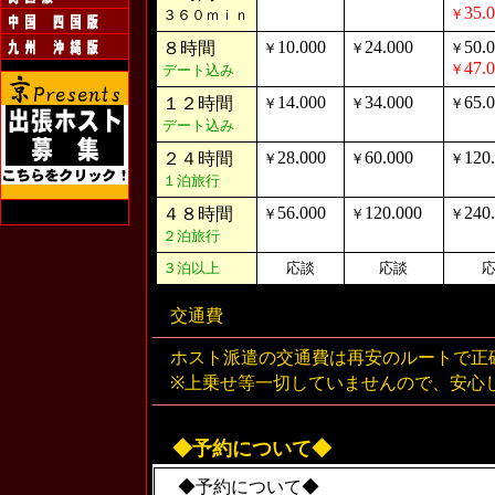
35.
￥
３６０ｍｉｎ
10.000
24.000
50.
８時間
￥
￥
￥
47.
￥
デート込み
14.000
34.000
65.
１２時間
￥
￥
￥
デート込み
28.000
60.000
120
２４時間
￥
￥
￥
１泊旅行
56.000
120.000
240
４８時間
￥
￥
￥
２泊旅行
３泊以上
応談
応談
交通費
ホスト派遣の交通費は再安のルートで正確
※上乗せ等一切していませんので、安心
◆予約について◆
◆予約について◆