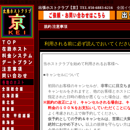
中国 四国版|出張ホスト求人募集中 ﾚﾝﾀﾙ彼氏【京】ＫＥＩ|注意事項
出張ホストクラブ【京】
TEL 050-6883-6216
全国イケメン
規約 注意事項
利用される前に必ず読んでおいてくださ
当ホストクラブを始めて利用されるお客様へ
■
キャンセルについて
初回のお客様のキャンセルが、
非常にに目立ち
キャンセルをされますと、他のお客様とホストに
指定された日時の都合が悪くなった場合は、他の
※規約の改正により、キャンセルされる場合は、キ
料金の１００％をお支払いしていただくことに
よく考慮された上で御予約してください。
仮予約としての予約＆キャンセルは、営業に大変
絶対におやめ下さい。
以上の規律を守らない方
今後の利用をお断りいたします。