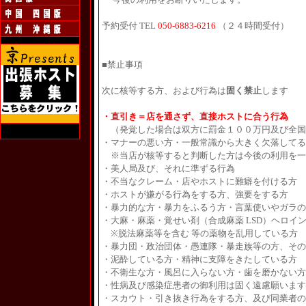
予約受付
TEL
050-6883-6216
（２４時間受付）
■
禁止事項
次に核等する方、および行為は
固く禁止
します
・直引き＝店を通さず、直接ホストに合う行為
（発覚した場合は双方に罰金１００万円及び全国
・マナーの悪い方・一般常識から大きく欠落して
※当店が核等すると判断した方は今後の利用を一
・美人局及び、それに準ずる行為
・不当なクレーム・店やホストに難癖を付ける方
・ホストが嫌がる行為をする方、強要をする方
・暴力的な方・暴力をふるう方・言葉使いやガラ
・大麻・麻薬・覚せい剤（合成麻薬 LSD）ヘロイ
※脱法麻薬等を含む 等の薬物を乱用している方
・暴力団・政治団体・愚連隊・暴走族等の方、その
・泥酔している方・精神に支障をきたしている方
・不衛生な方・風呂に入らない方・歯を磨かない
・性病及び感染症患者の御利用は固く遠慮願いま
・スカウト・引き抜き行為をする方、及び同業者