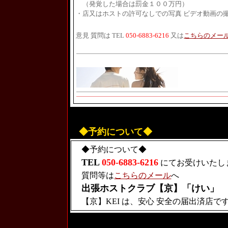
（発覚した場合は罰金１００万円）
・店又はホストの許可なしでの写真 ビデオ動画の
意見 質問は
TEL
050-6883-6216
又は
こちらのメー
◆予約について◆
◆予約について◆
TEL
050-6883-6216
にてお受けいたし
質問等は
こちらのメール
へ
出張ホストクラブ【京】「けい」
【京】KEI は、安心 安全の届出済店で