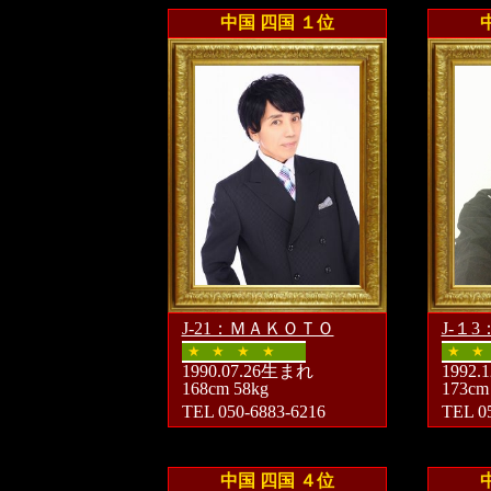
中国 四国 １位
J-21：ＭＡＫＯＴＯ
J-１
★
★
★
★
★
★
1990.07.26生まれ
1992
168cm 58kg
173cm
TEL 050-6883-6216
TEL 0
中国 四国 ４位